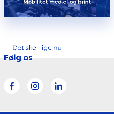
Mobilitet med el og brint
–– Det sker lige nu
Følg os