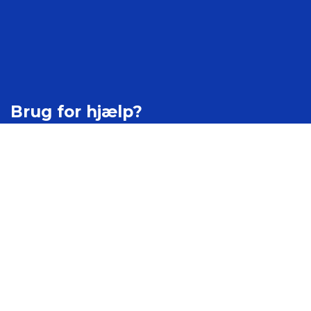
Brug for hjælp?
Kontakt os
Ledige stillinger
Job på Mercantec