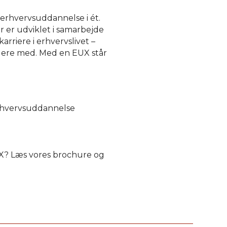
rhvervsuddannelse i ét.
 er udviklet i samarbejde
rriere i erhvervslivet –
idere med. Med en EUX står
rhvervsuddannelse
X? Læs vores brochure og