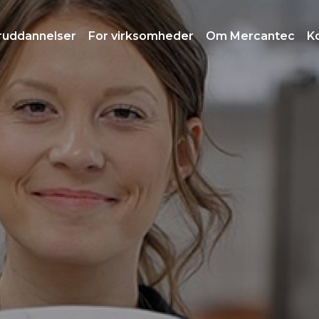
ruddannelser
For virksomheder
Om Mercantec
K