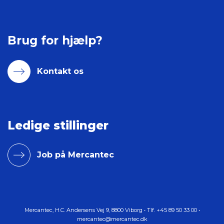
Brug for hjælp?
Kontakt os
Ledige stillinger
Job på Mercantec
Mercantec,
H.C. Andersens Vej 9
,
8800
Viborg
•
Tlf.
+45 89 50 33 00
•
mercantec@mercantec.dk