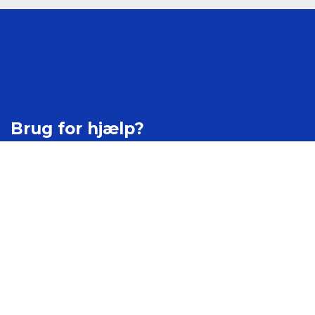
Brug for hjælp?
Kontakt os
Ledige stillinger
Job på Mercantec